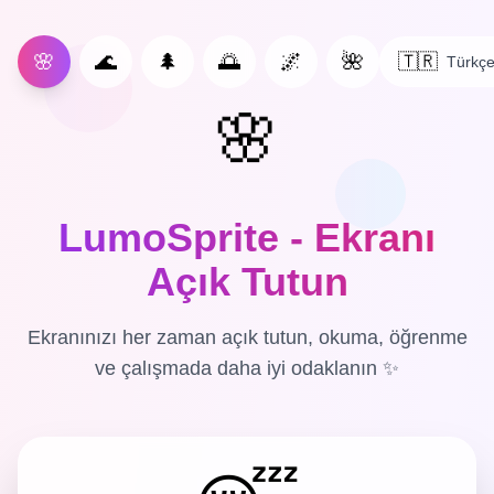
🌸
🌊
🌲
🌅
🌌
🌺
🇹🇷
Türkç
🌸
LumoSprite - Ekranı
Açık Tutun
Ekranınızı her zaman açık tutun, okuma, öğrenme
ve çalışmada daha iyi odaklanın ✨